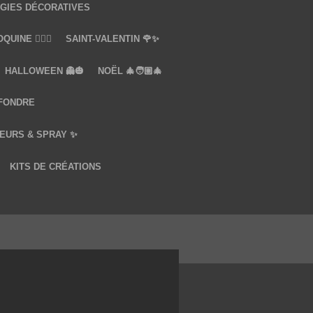
GIES DÉCORATIVES
UINE ❤️‍🔥🔞
SAINT-VALENTIN 🌹✨
HALLOWEEN 👻🎃
NOËL 🎄🧑🏼‍🎄
 FONDRE
EURS & SPRAY ✨
KITS DE CRÉATIONS