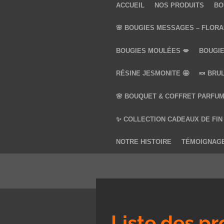
ACCUEIL
NOS PRODUITS
BO
🌸 BOUGIES MESSAGES – FLORA
BOUGIES MOULÉES 💋
BOUGIE
RÉSINE JESMONITE 🤩
🍬 BRU
🌸 BOUQUET & COFFRET PARFUM
✨ COLLECTION CADEAUX DE FIN
NOTRE HISTOIRE
TÉMOIGNAG
Liste des pr