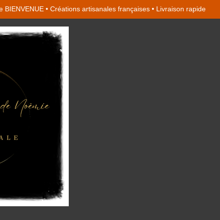
 BIENVENUE • Créations artisanales françaises • Livraison rapide