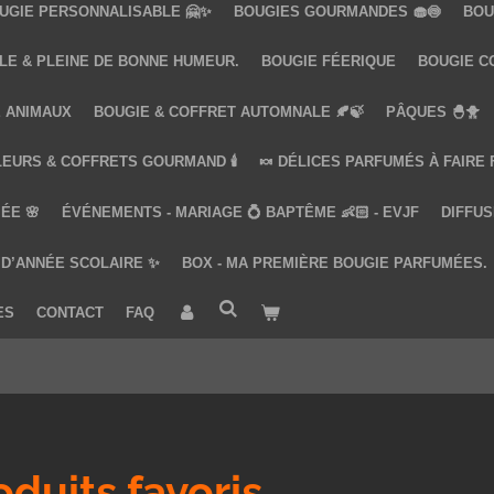
UGIE PERSONNALISABLE 🤗✨
BOUGIES GOURMANDES 🧁🍥
BOU
LE & PLEINE DE BONNE HUMEUR.
BOUGIE FÉERIQUE
BOUGIE COQ
 ANIMAUX
BOUGIE & COFFRET AUTOMNALE 🍂🍃
PÂQUES 🐣🐥
LEURS & COFFRETS GOURMAND 🕯️
🍬 DÉLICES PARFUMÉS À FAIRE
ÉE 🌸
ÉVÉNEMENTS - MARIAGE 💍 BAPTÊME 👶🏻 - EVJF
DIFFUS
 D’ANNÉE SCOLAIRE ✨
BOX - MA PREMIÈRE BOUGIE PARFUMÉES.
ES
CONTACT
FAQ
oduits favoris