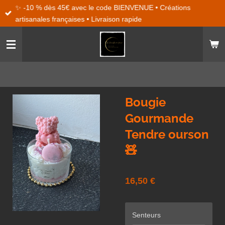
✨ -10 % dès 45€ avec le code BIENVENUE • Créations
Passer
artisanales françaises • Livraison rapide
au
contenu
principal
Bougie
Gourmande
Tendre ourson
🧸
16,50 €
Senteurs