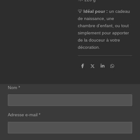
💡
Idéal pour :
un cadeau
de naissance, une
chambre d’enfant, ou tout
simplement pour apporter
de la douceur à votre
décoration.
P
P
P
P
a
a
a
a
r
r
r
r
t
t
t
t
a
a
a
a
Nom *
g
g
g
g
e
e
e
e
r
r
r
r
Adresse e-mail *