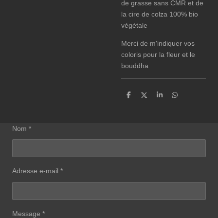
de grasse sans CMR et de
la cire de colza 100% bio
végétale
Merci de m'indiquer vos
coloris pour la fleur et le
bouddha
P
P
P
P
a
a
a
a
r
r
r
r
t
t
t
t
a
a
a
a
Nom *
g
g
g
g
e
e
e
e
r
r
r
r
Adresse e-mail *
Message *