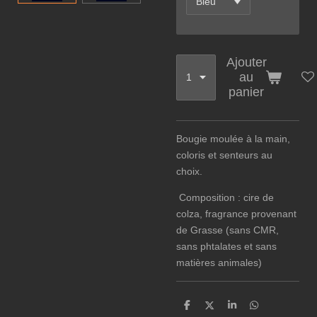
Ajouter
au
panier
Bougie moulée à la main,
coloris et senteurs au
choix.
Composition : cire de
colza, fragrance provenant
de Grasse (sans CMR,
sans phtalates et sans
matières animales)
P
P
P
P