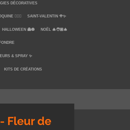
GIES DÉCORATIVES
UINE ❤️‍🔥🔞
SAINT-VALENTIN 🌹✨
HALLOWEEN 👻🎃
NOËL 🎄🧑🏼‍🎄
 FONDRE
EURS & SPRAY ✨
KITS DE CRÉATIONS
- Fleur de