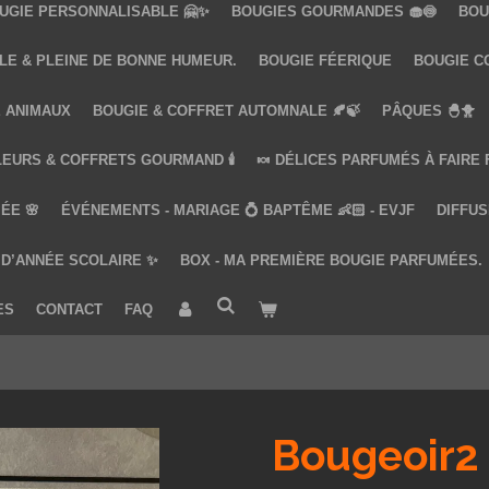
UGIE PERSONNALISABLE 🤗✨
BOUGIES GOURMANDES 🧁🍥
BOU
LE & PLEINE DE BONNE HUMEUR.
BOUGIE FÉERIQUE
BOUGIE COQ
 ANIMAUX
BOUGIE & COFFRET AUTOMNALE 🍂🍃
PÂQUES 🐣🐥
LEURS & COFFRETS GOURMAND 🕯️
🍬 DÉLICES PARFUMÉS À FAIRE
ÉE 🌸
ÉVÉNEMENTS - MARIAGE 💍 BAPTÊME 👶🏻 - EVJF
DIFFUS
 D’ANNÉE SCOLAIRE ✨
BOX - MA PREMIÈRE BOUGIE PARFUMÉES.
ES
CONTACT
FAQ
Bougeoir2 