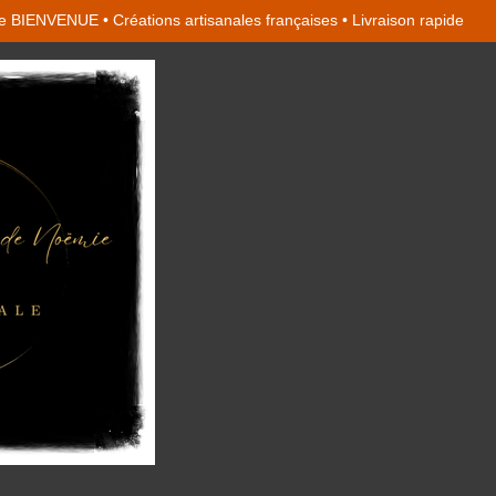
 BIENVENUE • Créations artisanales françaises • Livraison rapide