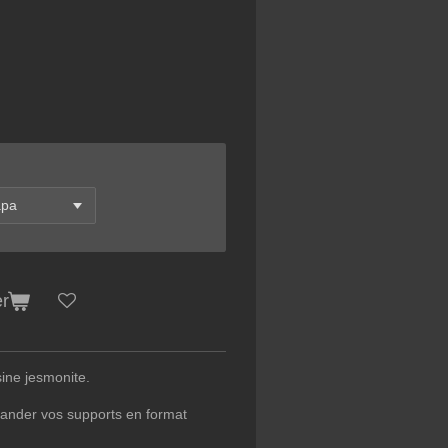
er
sine jesmonite.
nder vos supports en format