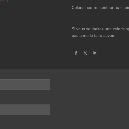
Coloris neutre, senteur au choi
Si vous souhaitez une coloris s
pas a me le faire savoir.
P
P
P
a
a
a
r
r
r
t
t
t
a
a
a
g
g
g
e
e
e
r
r
r