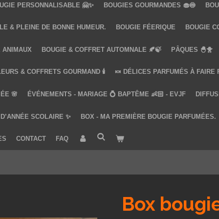
UGIE PERSONNALISABLE 🤗✨
BOUGIES GOURMANDES 🧁🍥
BOU
LE & PLEINE DE BONNE HUMEUR.
BOUGIE FÉERIQUE
BOUGIE COQ
 ANIMAUX
BOUGIE & COFFRET AUTOMNALE 🍂🍃
PÂQUES 🐣🐥
LEURS & COFFRETS GOURMAND 🕯️
🍬 DÉLICES PARFUMÉS À FAIRE
ÉE 🌸
ÉVÉNEMENTS - MARIAGE 💍 BAPTÊME 👶🏻 - EVJF
DIFFUS
 D’ANNÉE SCOLAIRE ✨
BOX - MA PREMIÈRE BOUGIE PARFUMÉES.
ES
CONTACT
FAQ
Box bougi