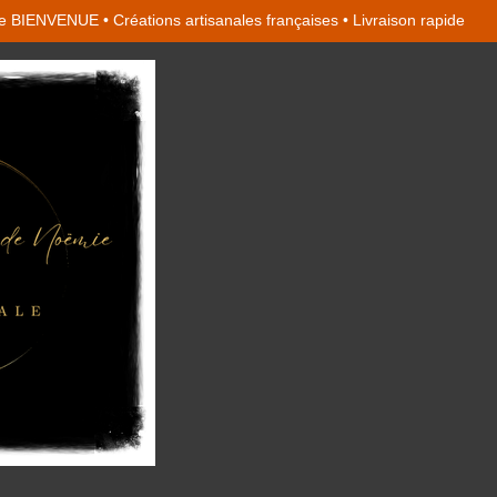
 BIENVENUE • Créations artisanales françaises • Livraison rapide