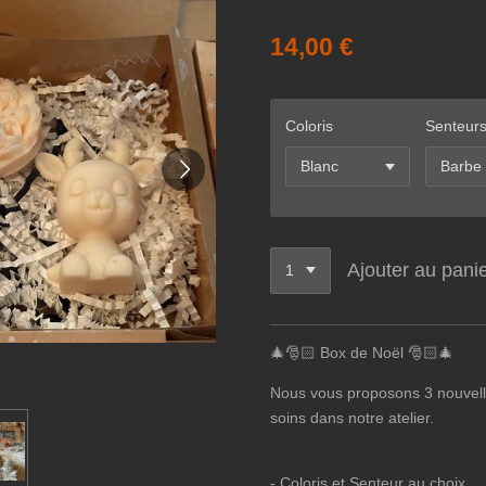
14,00 €
Coloris
Senteur
Ajouter au pani
🎄🎅🏻 Box de Noël 🎅🏻🎄
Nous vous proposons 3 nouvell
soins dans notre atelier.
- Coloris et Senteur au choi