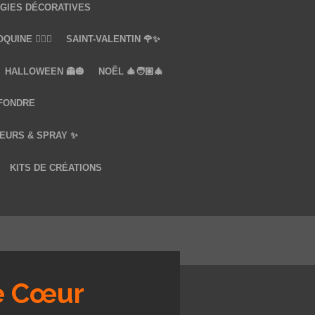
GIES DÉCORATIVES
UINE ❤️‍🔥🔞
SAINT-VALENTIN 🌹✨
HALLOWEEN 👻🎃
NOËL 🎄🧑🏼‍🎄
 FONDRE
EURS & SPRAY ✨
KITS DE CRÉATIONS
e Cœur