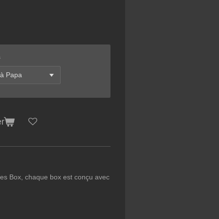
s
er
es Box, chaque box est conçu avec
x