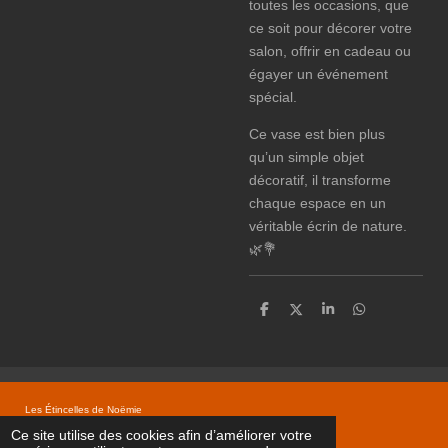
toutes les occasions, que
ce soit pour décorer votre
salon, offrir en cadeau ou
égayer un événement
spécial.
Ce vase est bien plus
qu’un simple objet
décoratif, il transforme
chaque espace en un
véritable écrin de nature.
🌿💐
P
P
P
P
a
a
a
a
r
r
r
r
t
t
t
t
a
a
a
a
g
g
g
g
e
e
e
e
Les Étincelles de Noëmie
r
r
r
r
Propulsé par
Webador
Ce site utilise des cookies afin d’améliorer votre