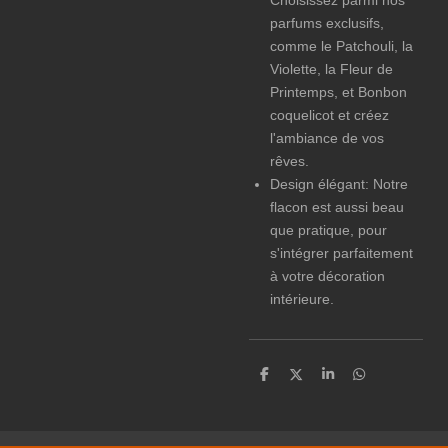
Choisissez parmi nos
parfums exclusifs,
comme le Patchouli, la
Violette, la Fleur de
Printemps, et Bonbon
coquelicot et créez
l'ambiance de vos
rêves.
Design élégant: Notre
flacon est aussi beau
que pratique, pour
s'intégrer parfaitement
à votre décoration
intérieure.
P
P
P
P
a
a
a
a
r
r
r
r
t
t
t
t
a
a
a
a