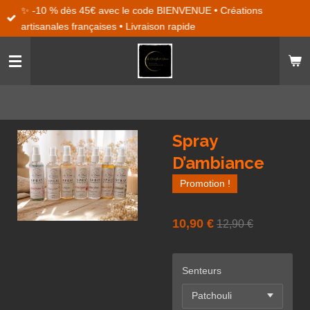
✨ -10 % dès 45€ avec le code BIENVENUE • Créations
Passer
artisanales françaises • Livraison rapide
au
contenu
principal
Spray
D’ambiance
Promotion !
10,90 €
12,90 €
Senteurs