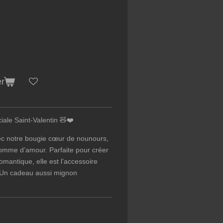
er
ale Saint-Valentin 🧸❤️
ec notre bougie cœur de nounours,
omme d’amour
. Parfaite pour créer
mantique, elle est l’accessoire
n. Un cadeau aussi mignon