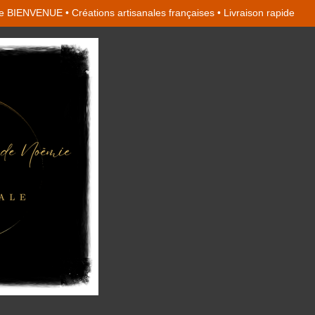
 BIENVENUE • Créations artisanales françaises • Livraison rapide