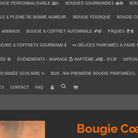
UGIE PERSONNALISABLE 🤗✨
BOUGIES GOURMANDES 🧁🍥
BOU
LE & PLEINE DE BONNE HUMEUR.
BOUGIE FÉERIQUE
BOUGIE COQ
 ANIMAUX
BOUGIE & COFFRET AUTOMNALE 🍂🍃
PÂQUES 🐣🐥
LEURS & COFFRETS GOURMAND 🕯️
🍬 DÉLICES PARFUMÉS À FAIRE
ÉE 🌸
ÉVÉNEMENTS - MARIAGE 💍 BAPTÊME 👶🏻 - EVJF
DIFFUS
 D’ANNÉE SCOLAIRE ✨
BOX - MA PREMIÈRE BOUGIE PARFUMÉES.
ES
CONTACT
FAQ
Bougie Cœ