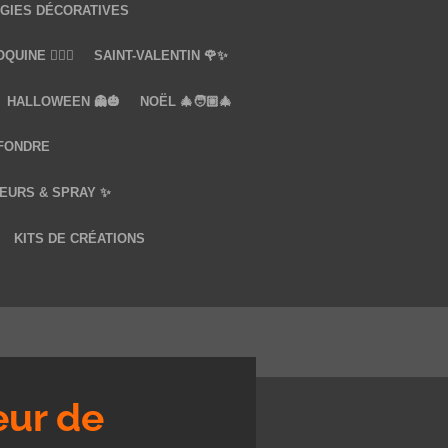
GIES DÉCORATIVES
UINE ❤️‍🔥🔞
SAINT-VALENTIN 🌹✨
HALLOWEEN 👻🎃
NOËL 🎄🧑🏼‍🎄
 FONDRE
EURS & SPRAY ✨
KITS DE CRÉATIONS
ur de