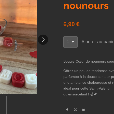
nounours
6,90 €
Ajouter au pani
Bougie Cœur de nounours spéci
Offrez un peu de tendresse av
parfumée à la douce senteur
p
une ambiance chaleureuse et ro
idéal pour cette Saint-Valenti
qu’ensorcelant ! 🍏💕
P
P
P