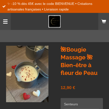
✨ -10 % dès 45€ avec le code BIENVENUE • Créations
Passer
artisanales françaises • Livraison rapide
au
contenu
principal
🌺Bougie
Massage 🌺
Bien-être à
fleur de Peau
12,90 €
Senteurs