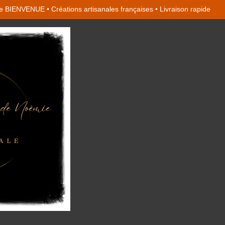
 BIENVENUE • Créations artisanales françaises • Livraison rapide