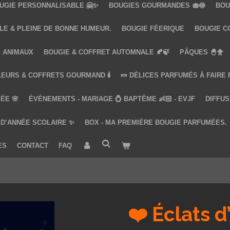
UGIE PERSONNALISABLE 🤗✨
BOUGIES GOURMANDES 🧁🍥
BOU
LE & PLEINE DE BONNE HUMEUR.
BOUGIE FÉERIQUE
BOUGIE COQ
 ANIMAUX
BOUGIE & COFFRET AUTOMNALE 🍂🍃
PÂQUES 🐣🐥
LEURS & COFFRETS GOURMAND 🕯️
🍬 DÉLICES PARFUMÉS À FAIRE
ÉE 🌸
ÉVÉNEMENTS - MARIAGE 💍 BAPTÊME 👶🏻 - EVJF
DIFFUS
 D’ANNÉE SCOLAIRE ✨
BOX - MA PREMIÈRE BOUGIE PARFUMÉES.
ES
CONTACT
FAQ
❤️ Éclats 