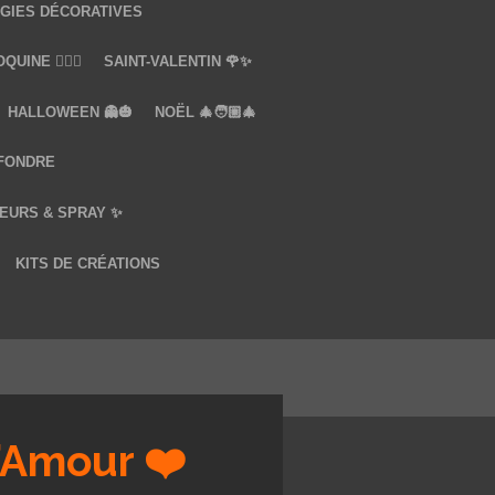
GIES DÉCORATIVES
UINE ❤️‍🔥🔞
SAINT-VALENTIN 🌹✨
HALLOWEEN 👻🎃
NOËL 🎄🧑🏼‍🎄
 FONDRE
EURS & SPRAY ✨
KITS DE CRÉATIONS
d’Amour ❤️