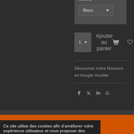
Ajouter
au
panier
Découvrez notre Nonours
en bougie moulée
P
P
P
P
a
a
a
a
r
r
r
r
t
t
t
t
a
a
a
a
g
g
g
g
e
e
e
e
Les Étincelles de Noëmie
r
r
r
r
Ce site utilise des cookies afin d’améliorer votre
Propulsé par
Webador
expérience utilisateur et vous proposer des