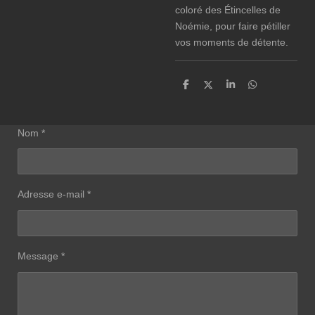
coloré des Étincelles de
Noémie, pour faire pétiller
vos moments de détente.
P
P
P
P
a
a
a
a
r
r
r
r
t
t
t
t
a
a
a
a
Nom *
g
g
g
g
e
e
e
e
r
r
r
r
Adresse e-mail *
Message *