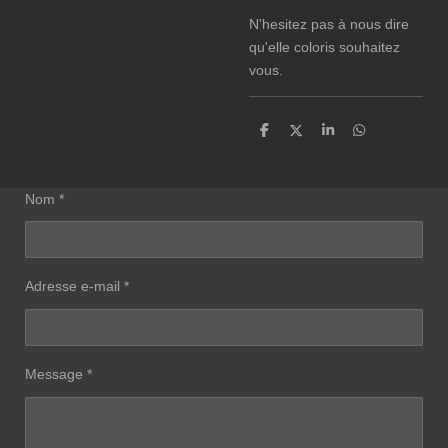
N'hesitez pas à nous dire
qu'elle coloris souhaitez
vous.
P
P
P
P
a
a
a
a
r
r
r
r
t
t
t
t
a
a
a
a
Nom *
g
g
g
g
e
e
e
e
r
r
r
r
Adresse e-mail *
Message *