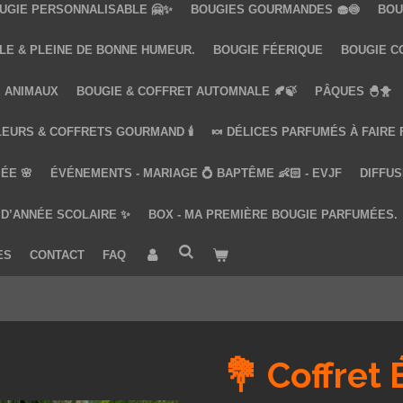
UGIE PERSONNALISABLE 🤗✨
BOUGIES GOURMANDES 🧁🍥
BOU
LE & PLEINE DE BONNE HUMEUR.
BOUGIE FÉERIQUE
BOUGIE COQ
 ANIMAUX
BOUGIE & COFFRET AUTOMNALE 🍂🍃
PÂQUES 🐣🐥
LEURS & COFFRETS GOURMAND 🕯️
🍬 DÉLICES PARFUMÉS À FAIRE
ÉE 🌸
ÉVÉNEMENTS - MARIAGE 💍 BAPTÊME 👶🏻 - EVJF
DIFFUS
 D’ANNÉE SCOLAIRE ✨
BOX - MA PREMIÈRE BOUGIE PARFUMÉES.
ES
CONTACT
FAQ
💐 Coffret 