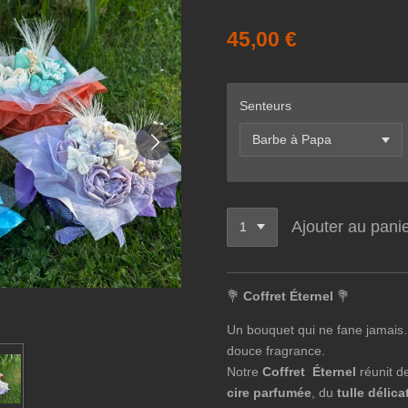
45,00 €
Senteurs
Ajouter au pani
💐
Coffret Éternel
💐
Un bouquet qui ne fane jamais… 
douce fragrance.
Notre
Coffret Éternel
réunit d
cire parfumée
, du
tulle délica