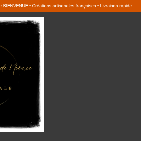
 BIENVENUE • Créations artisanales françaises • Livraison rapide