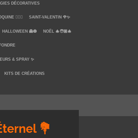
GIES DÉCORATIVES
UINE ❤️‍🔥🔞
SAINT-VALENTIN 🌹✨
HALLOWEEN 👻🎃
NOËL 🎄🧑🏼‍🎄
 FONDRE
EURS & SPRAY ✨
KITS DE CRÉATIONS
Éternel 💐