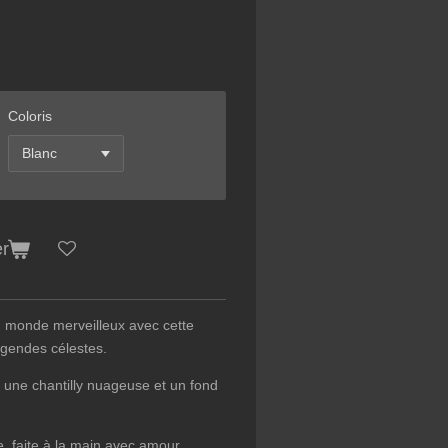
Coloris
er
 monde merveilleux avec cette
égendes célestes.
 une chantilly nuageuse et un fond
e, faite à la main avec amour…