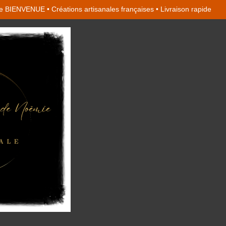
 BIENVENUE • Créations artisanales françaises • Livraison rapide