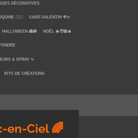
GIES DÉCORATIVES
UINE ❤️‍🔥🔞
SAINT-VALENTIN 🌹✨
HALLOWEEN 👻🎃
NOËL 🎄🧑🏼‍🎄
 FONDRE
EURS & SPRAY ✨
KITS DE CRÉATIONS
-en-Ciel 🌈