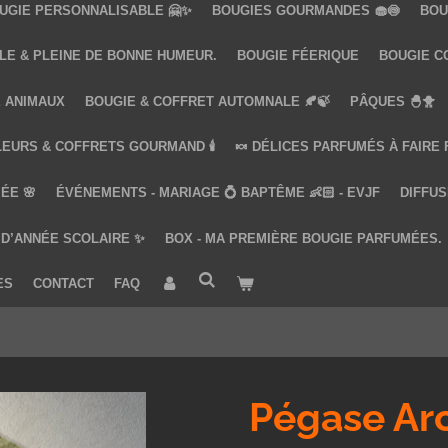
UGIE PERSONNALISABLE 🤗✨
BOUGIES GOURMANDES 🧁🍥
BOU
LE & PLEINE DE BONNE HUMEUR.
BOUGIE FÉERIQUE
BOUGIE COQ
 ANIMAUX
BOUGIE & COFFRET AUTOMNALE 🍂🍃
PÂQUES 🐣🐥
LEURS & COFFRETS GOURMAND 🕯️
🍬 DÉLICES PARFUMÉS À FAIRE
ÉE 🌸
ÉVÉNEMENTS - MARIAGE 💍 BAPTÊME 👶🏻 - EVJF
DIFFUS
 D’ANNÉE SCOLAIRE ✨
BOX - MA PREMIÈRE BOUGIE PARFUMÉES.
ES
CONTACT
FAQ
Pégase Arc