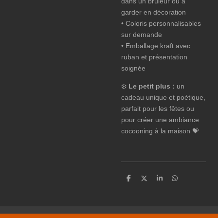
dans un brûleur ou à
garder en décoration
• Coloris personnalisables
sur demande
• Emballage kraft avec
ruban et présentation
soignée
❄️
Le petit plus :
un
cadeau unique et poétique,
parfait pour les fêtes ou
pour créer une ambiance
cocooning à la maison 💝
P
P
P
P
a
a
a
a
r
r
r
r
t
t
t
t
a
a
a
a
g
g
g
g