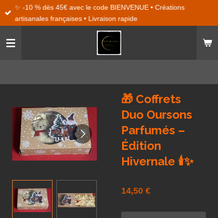
✨ -10 % dès 45€ avec le code BIENVENUE • Créations
Passer
artisanales françaises • Livraison rapide
au
contenu
principal
🎁 Coffrets
Duo Oursons
Parfumés –
Édition
Hivernale 🕯️✨
14,50 €